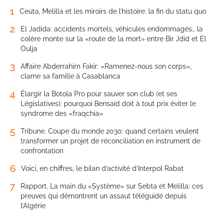
1
Ceuta, Melilla et les miroirs de l’histoire: la fin du statu quo
2
El Jadida: accidents mortels, véhicules endommagés… la
colère monte sur la «route de la mort» entre Bir Jdid et El
Oulja
3
Affaire Abderrahim Fakir: «Ramenez-nous son corps»,
clame sa famille à Casablanca
4
Élargir la Botola Pro pour sauver son club (et ses
Législatives): pourquoi Bensaïd doit à tout prix éviter le
syndrome des «fraqchia»
5
Tribune. Coupe du monde 2030: quand certains veulent
transformer un projet de réconciliation en instrument de
confrontation
6
Voici, en chiffres, le bilan d’activité d’Interpol Rabat
7
Rapport. La main du «Système» sur Sebta et Melilla: ces
preuves qui démontrent un assaut téléguidé depuis
l’Algérie