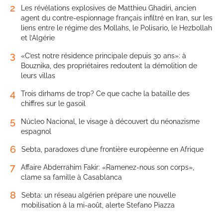
2
Les révélations explosives de Matthieu Ghadiri, ancien
agent du contre-espionnage français infiltré en Iran, sur les
liens entre le régime des Mollahs, le Polisario, le Hezbollah
et l’Algérie
3
«C’est notre résidence principale depuis 30 ans»: à
Bouznika, des propriétaires redoutent la démolition de
leurs villas
4
Trois dirhams de trop? Ce que cache la bataille des
chiffres sur le gasoil
5
Núcleo Nacional, le visage à découvert du néonazisme
espagnol
6
Sebta, paradoxes d’une frontière européenne en Afrique
7
Affaire Abderrahim Fakir: «Ramenez-nous son corps»,
clame sa famille à Casablanca
8
Sebta: un réseau algérien prépare une nouvelle
mobilisation à la mi-août, alerte Stefano Piazza