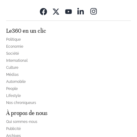
Opens in new wi
Le360 en un clic
Politique
Economie
Société
International
Culture
Médias
Automobile
People
Lifestyle
Nos chroniqueurs
À propos de nous
Qui sommes-nous
Publicité
Archives