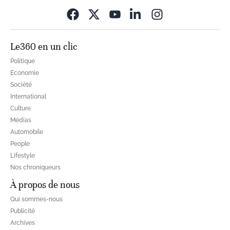
Opens in new wi
Le360 en un clic
Politique
Economie
Société
International
Culture
Médias
Automobile
People
Lifestyle
Nos chroniqueurs
À propos de nous
Qui sommes-nous
Publicité
Archives