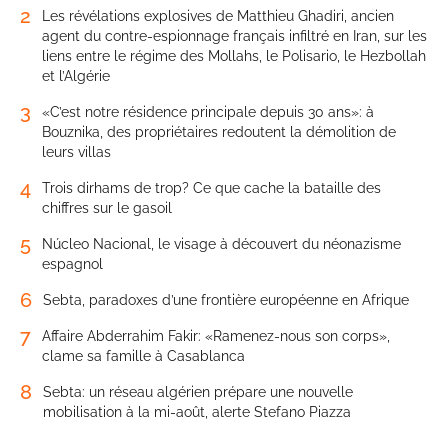
2
Les révélations explosives de Matthieu Ghadiri, ancien
agent du contre-espionnage français infiltré en Iran, sur les
liens entre le régime des Mollahs, le Polisario, le Hezbollah
et l’Algérie
3
«C’est notre résidence principale depuis 30 ans»: à
Bouznika, des propriétaires redoutent la démolition de
leurs villas
4
Trois dirhams de trop? Ce que cache la bataille des
chiffres sur le gasoil
5
Núcleo Nacional, le visage à découvert du néonazisme
espagnol
6
Sebta, paradoxes d’une frontière européenne en Afrique
7
Affaire Abderrahim Fakir: «Ramenez-nous son corps»,
clame sa famille à Casablanca
8
Sebta: un réseau algérien prépare une nouvelle
mobilisation à la mi-août, alerte Stefano Piazza