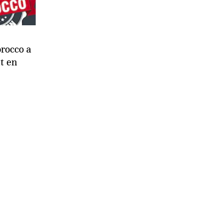
rocco a
nt en