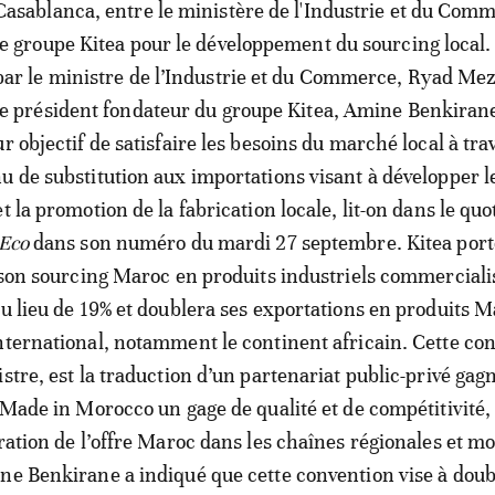
Casablanca, entre le ministère de l'Industrie et du Comm
le groupe Kitea pour le développement du sourcing local
par le ministre de l’Industrie et du Commerce, Ryad Mez
le président fondateur du groupe Kitea, Amine Benkirane
r objectif de satisfaire les besoins du marché local à tra
u de substitution aux importations visant à développer l
t la promotion de la fabrication locale, lit-on dans le quo
 Eco
dans son numéro du mardi 27 septembre. Kitea port
e son sourcing Maroc en produits industriels commerciali
au lieu de 19% et doublera ses exportations en produits M
nternational, notamment le continent africain. Cette co
stre, est la traduction d’un partenariat public-privé gag
u Made in Morocco un gage de qualité et de compétitivité,
gration de l’offre Maroc dans les chaînes régionales et m
ne Benkirane a indiqué que cette convention vise à doub