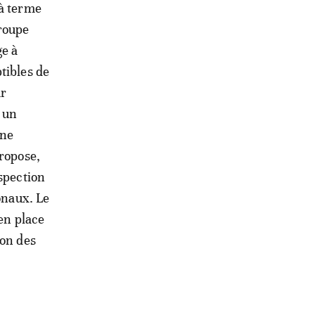
 à terme
roupe
ge à
tibles de
ur
 un
une
propose,
ospection
onaux. Le
en place
ion des