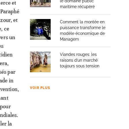
le domaine public
erce et
maritime récupéré
. Paraphé
zour, et
Comment la montée en
, ce
puissance transforme le
modèle économique de
vers un
Managem
es
tidien
Viandes rouges: les
raisons d’un marché
era,
toujours sous tension
sés par
ade in
nvention,
VOIR PLUS
nant
 pour
ondiales.
ler la