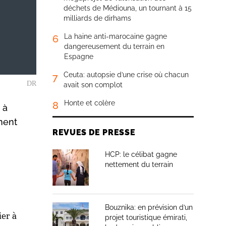
déchets de Médiouna, un tournant à 15
milliards de dirhams
La haine anti-marocaine gagne
6
dangereusement du terrain en
Espagne
Ceuta: autopsie d’une crise où chacun
7
DR
avait son complot
Honte et colère
8
 à
nent
REVUES DE PRESSE
HCP: le célibat gagne
nettement du terrain
Bouznika: en prévision d’un
ier à
projet touristique émirati,