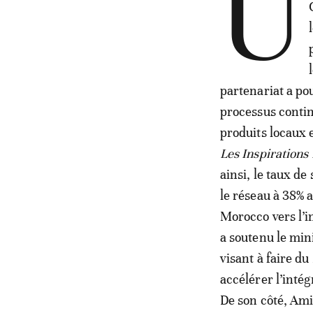
U
partenariat a pou
processus contin
produits locaux e
Les Inspirations
ainsi, le taux d
le réseau à 38% 
Morocco vers l’i
a soutenu le mini
visant à faire d
accélérer l’inté
De son côté, Ami