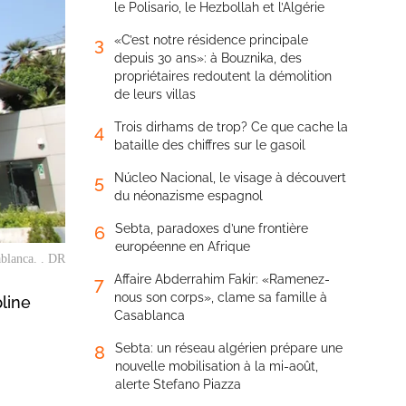
le Polisario, le Hezbollah et l’Algérie
«C’est notre résidence principale
3
depuis 30 ans»: à Bouznika, des
propriétaires redoutent la démolition
de leurs villas
Trois dirhams de trop? Ce que cache la
4
bataille des chiffres sur le gasoil
Núcleo Nacional, le visage à découvert
5
du néonazisme espagnol
Sebta, paradoxes d’une frontière
6
européenne en Afrique
blanca. . DR
Affaire Abderrahim Fakir: «Ramenez-
7
nous son corps», clame sa famille à
pline
Casablanca
Sebta: un réseau algérien prépare une
8
nouvelle mobilisation à la mi-août,
alerte Stefano Piazza