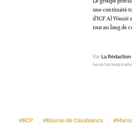
Le groupe précis
une continuité t
d’ICF Al Wassit 
tout au long de c
Par
La Rédaction
Le 02/12/2025 à 12h1
#
BCP
#
Bourse de Casablanca
#
Maro