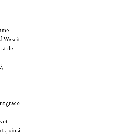
 une
Al Wassit
est de
é,
nt grâce
s et
ts, ainsi