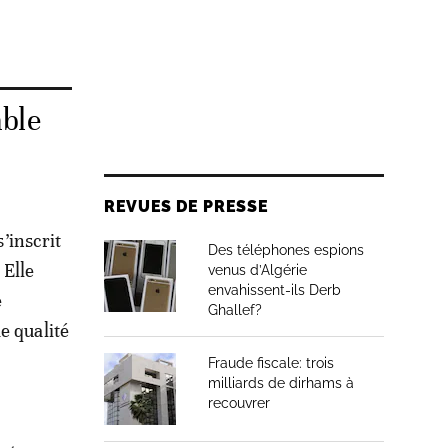
mble
REVUES DE PRESSE
s’inscrit
Des téléphones espions
 Elle
venus d’Algérie
envahissent-ils Derb
e
Ghallef?
e qualité
Fraude fiscale: trois
milliards de dirhams à
recouvrer