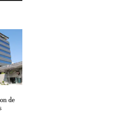
on de
s