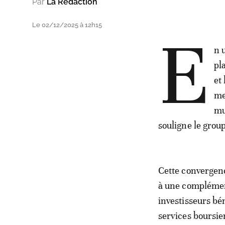
Par
La Rédaction
Le 02/12/2025 à 12h15
E
n 
pl
et
me
mu
souligne le gro
Cette convergenc
à une complément
investisseurs bé
services boursier