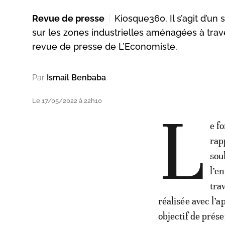
Revue de presse
Kiosque360. Il s’agit d’u
sur les zones industrielles aménagées à travers
revue de presse de L’Economiste.
Par
Ismail Benbaba
Le 17/05/2022 à 22h10
L
e f
rap
sou
l’e
trav
réalisée avec l’
objectif de prés