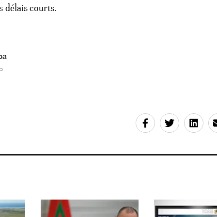
 délais courts.
ba
0