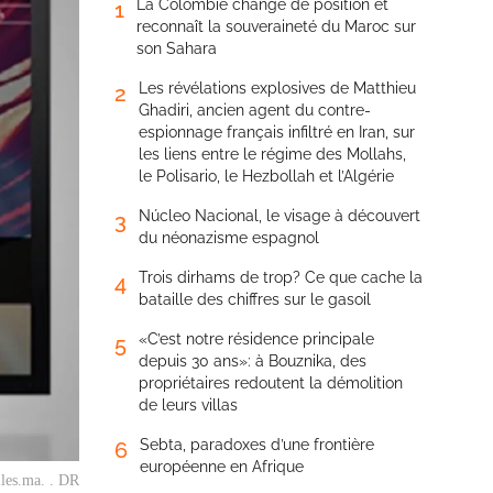
La Colombie change de position et
1
reconnaît la souveraineté du Maroc sur
son Sahara
Les révélations explosives de Matthieu
2
Ghadiri, ancien agent du contre-
espionnage français infiltré en Iran, sur
les liens entre le régime des Mollahs,
le Polisario, le Hezbollah et l’Algérie
Núcleo Nacional, le visage à découvert
3
du néonazisme espagnol
Trois dirhams de trop? Ce que cache la
4
bataille des chiffres sur le gasoil
«C’est notre résidence principale
5
depuis 30 ans»: à Bouznika, des
propriétaires redoutent la démolition
de leurs villas
Sebta, paradoxes d’une frontière
6
européenne en Afrique
lles.ma. . DR