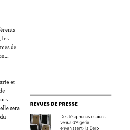
férents
 les
ermes de
ion…
trie et
 de
eurs
REVUES DE PRESSE
elle sera
 du
Des téléphones espions
venus d’Algérie
envahissent-ils Derb