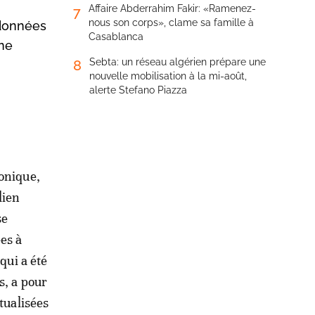
Affaire Abderrahim Fakir: «Ramenez-
7
nous son corps», clame sa famille à
 données
Casablanca
une
Sebta: un réseau algérien prépare une
8
nouvelle mobilisation à la mi-août,
alerte Stefano Piazza
ronique,
dien
se
es à
 qui a été
s, a pour
tualisées