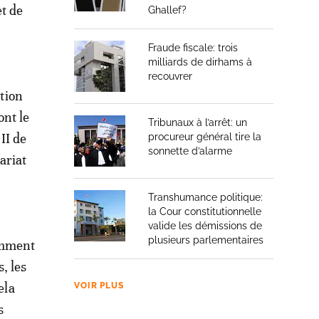
et de
Ghallef?
Fraude fiscale: trois
milliards de dirhams à
recouvrer
ition
ont le
Tribunaux à l’arrêt: un
II de
procureur général tire la
sonnette d’alarme
ariat
Transhumance politique:
la Cour constitutionnelle
valide les démissions de
plusieurs parlementaires
amment
, les
ela
VOIR PLUS
s