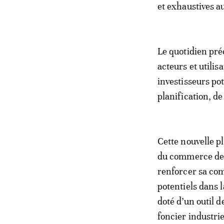
et exhaustives a
Le quotidien préc
acteurs et utilis
investisseurs pot
planification, d
Cette nouvelle p
du commerce de p
renforcer sa com
potentiels dans l
doté d’un outil d
foncier industrie