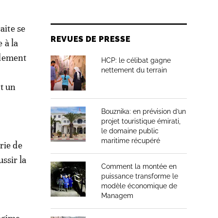
aite se
REVUES DE PRESSE
 à la
alement
HCP: le célibat gagne
nettement du terrain
nt un
Bouznika: en prévision d’un
projet touristique émirati,
le domaine public
maritime récupéré
rie de
ssir la
Comment la montée en
puissance transforme le
modèle économique de
Managem