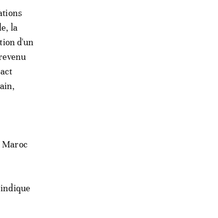
ations
e, la
ation d'un
 revenu
act
ain,
au Maroc
 indique