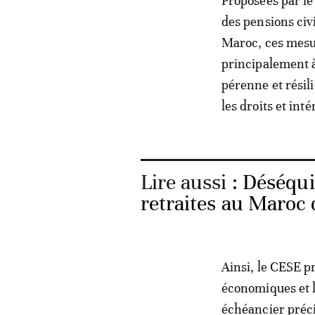
Proposées par le
des pensions civi
Maroc, ces mesur
principalement à
pérenne et résili
les droits et int
Lire aussi :
Déséquil
retraites au Maroc 
Ainsi, le CESE p
économiques et l
échéancier précis