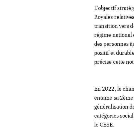
L'objectif straté
Royales relatives
transition vers d
régime national d
des personnes â
positif et durab
précise cette no
En 2022, le chan
entame sa 2ème a
généralisation d
catégories socia
le CESE.