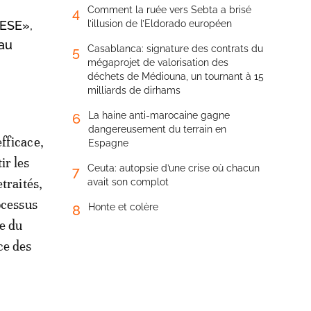
Comment la ruée vers Sebta a brisé
4
CESE»,
l’illusion de l’Eldorado européen
 au
Casablanca: signature des contrats du
5
mégaprojet de valorisation des
déchets de Médiouna, un tournant à 15
milliards de dirhams
La haine anti-marocaine gagne
6
dangereusement du terrain en
efficace,
Espagne
ir les
Ceuta: autopsie d’une crise où chacun
7
etraités,
avait son complot
rocessus
Honte et colère
8
e du
ce des