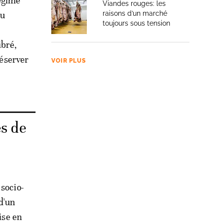
régime
Viandes rouges: les
au
raisons d’un marché
toujours sous tension
ibré,
réserver
VOIR PLUS
es de
socio-
d'un
ise en