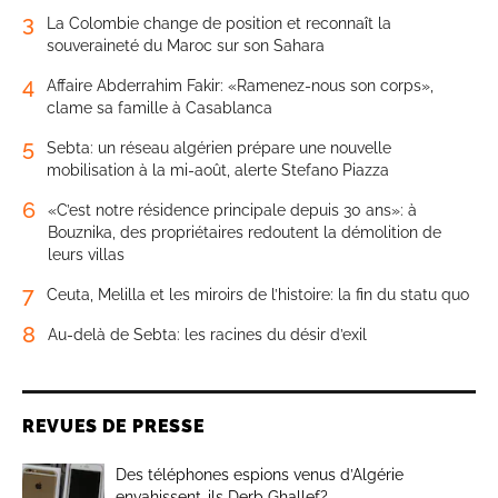
3
La Colombie change de position et reconnaît la
souveraineté du Maroc sur son Sahara
4
Affaire Abderrahim Fakir: «Ramenez-nous son corps»,
clame sa famille à Casablanca
5
Sebta: un réseau algérien prépare une nouvelle
mobilisation à la mi-août, alerte Stefano Piazza
6
«C’est notre résidence principale depuis 30 ans»: à
Bouznika, des propriétaires redoutent la démolition de
leurs villas
7
Ceuta, Melilla et les miroirs de l’histoire: la fin du statu quo
8
Au-delà de Sebta: les racines du désir d’exil
REVUES DE PRESSE
Des téléphones espions venus d’Algérie
envahissent-ils Derb Ghallef?