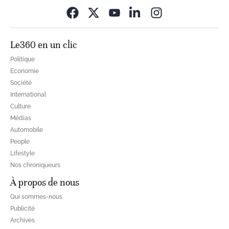
Opens in new wi
Le360 en un clic
Politique
Economie
Société
International
Culture
Médias
Automobile
People
Lifestyle
Nos chroniqueurs
À propos de nous
Qui sommes-nous
Publicité
Archives