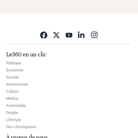
Opens in new wi
Le360 en un clic
Politique
Economie
Société
International
Culture
Médias
Automobile
People
Lifestyle
Nos chroniqueurs
À propos de nous