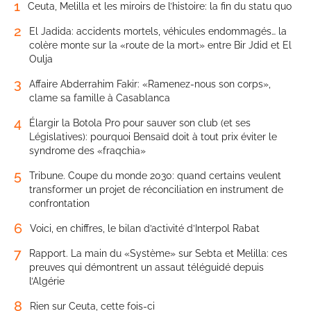
1
Ceuta, Melilla et les miroirs de l’histoire: la fin du statu quo
2
El Jadida: accidents mortels, véhicules endommagés… la
colère monte sur la «route de la mort» entre Bir Jdid et El
Oulja
3
Affaire Abderrahim Fakir: «Ramenez-nous son corps»,
clame sa famille à Casablanca
4
Élargir la Botola Pro pour sauver son club (et ses
Législatives): pourquoi Bensaïd doit à tout prix éviter le
syndrome des «fraqchia»
5
Tribune. Coupe du monde 2030: quand certains veulent
transformer un projet de réconciliation en instrument de
confrontation
6
Voici, en chiffres, le bilan d’activité d’Interpol Rabat
7
Rapport. La main du «Système» sur Sebta et Melilla: ces
preuves qui démontrent un assaut téléguidé depuis
l’Algérie
8
Rien sur Ceuta, cette fois-ci