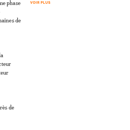
ème phase
VOIR PLUS
e
haînes de
la
cteur
teur
près de