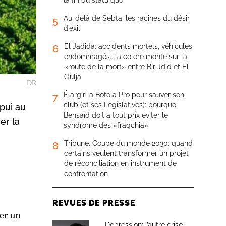
la fin du statu quo
Au-delà de Sebta: les racines du désir
5
d’exil
El Jadida: accidents mortels, véhicules
6
endommagés… la colère monte sur la
«route de la mort» entre Bir Jdid et El
Oulja
DR
Élargir la Botola Pro pour sauver son
7
club (et ses Législatives): pourquoi
pui au
Bensaïd doit à tout prix éviter le
er la
syndrome des «fraqchia»
Tribune. Coupe du monde 2030: quand
8
certains veulent transformer un projet
de réconciliation en instrument de
confrontation
REVUES DE PRESSE
er un
Dépression: l’autre crise