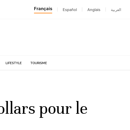
Français
|
Español
|
Anglais
|
العربية
LIFESTYLE
TOURISME
llars pour le