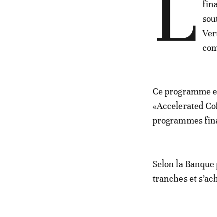
L
fin
sou
Ver
com
Ce programme es
«Accelerated Cof
programmes fina
Selon la Banque 
tranches et s’ac