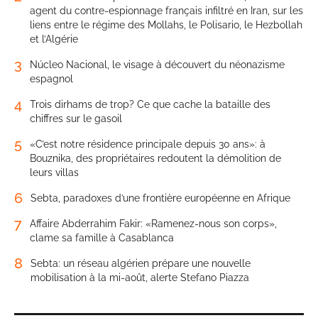
agent du contre-espionnage français infiltré en Iran, sur les
liens entre le régime des Mollahs, le Polisario, le Hezbollah
et l’Algérie
3
Núcleo Nacional, le visage à découvert du néonazisme
espagnol
4
Trois dirhams de trop? Ce que cache la bataille des
chiffres sur le gasoil
5
«C’est notre résidence principale depuis 30 ans»: à
Bouznika, des propriétaires redoutent la démolition de
leurs villas
6
Sebta, paradoxes d’une frontière européenne en Afrique
7
Affaire Abderrahim Fakir: «Ramenez-nous son corps»,
clame sa famille à Casablanca
8
Sebta: un réseau algérien prépare une nouvelle
mobilisation à la mi-août, alerte Stefano Piazza