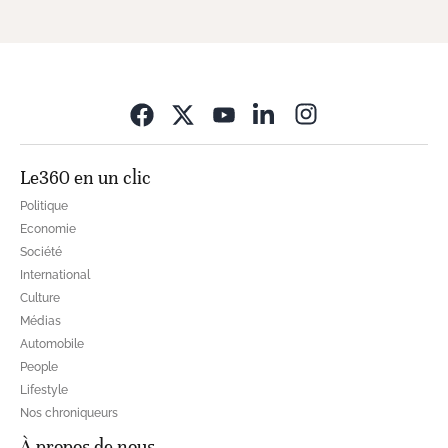
Opens in new wi
Le360 en un clic
Politique
Economie
Société
International
Culture
Médias
Automobile
People
Lifestyle
Nos chroniqueurs
À propos de nous