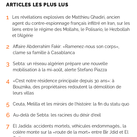
ARTICLES LES PLUS LUS
1
Les révélations explosives de Matthieu Ghadiri, ancien
agent du contre-espionnage français infiltré en Iran, sur les
liens entre le régime des Mollahs, le Polisario, le Hezbollah
et l’Algérie
2
Affaire Abderrahim Fakir: «Ramenez-nous son corps»,
clame sa famille à Casablanca
3
Sebta: un réseau algérien prépare une nouvelle
mobilisation à la mi-août, alerte Stefano Piazza
4
«C’est notre résidence principale depuis 30 ans»: à
Bouznika, des propriétaires redoutent la démolition de
leurs villas
5
Ceuta, Melilla et les miroirs de l’histoire: la fin du statu quo
6
Au-delà de Sebta: les racines du désir d’exil
7
El Jadida: accidents mortels, véhicules endommagés… la
colère monte sur la «route de la mort» entre Bir Jdid et El