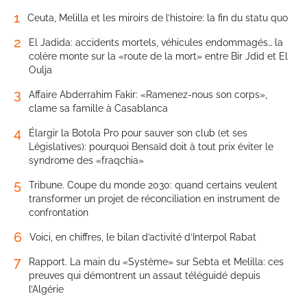
1
Ceuta, Melilla et les miroirs de l’histoire: la fin du statu quo
2
El Jadida: accidents mortels, véhicules endommagés… la
colère monte sur la «route de la mort» entre Bir Jdid et El
Oulja
3
Affaire Abderrahim Fakir: «Ramenez-nous son corps»,
clame sa famille à Casablanca
4
Élargir la Botola Pro pour sauver son club (et ses
Législatives): pourquoi Bensaïd doit à tout prix éviter le
syndrome des «fraqchia»
5
Tribune. Coupe du monde 2030: quand certains veulent
transformer un projet de réconciliation en instrument de
confrontation
6
Voici, en chiffres, le bilan d’activité d’Interpol Rabat
7
Rapport. La main du «Système» sur Sebta et Melilla: ces
preuves qui démontrent un assaut téléguidé depuis
l’Algérie