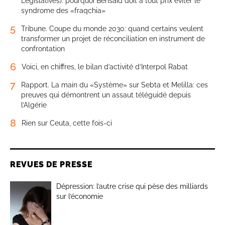
Législatives): pourquoi Bensaïd doit à tout prix éviter le
syndrome des «fraqchia»
5
Tribune. Coupe du monde 2030: quand certains veulent
transformer un projet de réconciliation en instrument de
confrontation
6
Voici, en chiffres, le bilan d’activité d’Interpol Rabat
7
Rapport. La main du «Système» sur Sebta et Melilla: ces
preuves qui démontrent un assaut téléguidé depuis
l’Algérie
8
Rien sur Ceuta, cette fois-ci
REVUES DE PRESSE
Dépression: l’autre crise qui pèse des milliards
sur l’économie