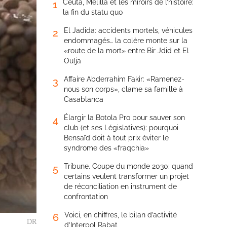
Ceuta, Melilla et les miroirs de l’histoire:
1
la fin du statu quo
El Jadida: accidents mortels, véhicules
2
endommagés… la colère monte sur la
«route de la mort» entre Bir Jdid et El
Oulja
Affaire Abderrahim Fakir: «Ramenez-
3
nous son corps», clame sa famille à
Casablanca
Élargir la Botola Pro pour sauver son
4
club (et ses Législatives): pourquoi
Bensaïd doit à tout prix éviter le
syndrome des «fraqchia»
Tribune. Coupe du monde 2030: quand
5
certains veulent transformer un projet
de réconciliation en instrument de
confrontation
Voici, en chiffres, le bilan d’activité
6
DR
d’Interpol Rabat