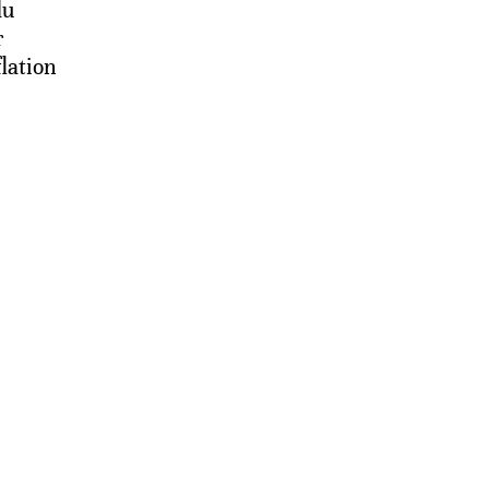
du
r
lation