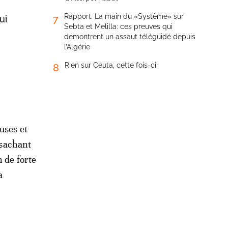
Rapport. La main du «Système» sur
7
ui
Sebta et Melilla: ces preuves qui
démontrent un assaut téléguidé depuis
l’Algérie
Rien sur Ceuta, cette fois-ci
8
uses et
 sachant
n de forte
a