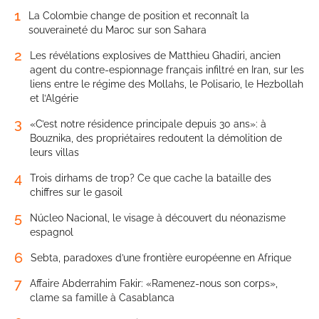
1
La Colombie change de position et reconnaît la
souveraineté du Maroc sur son Sahara
2
Les révélations explosives de Matthieu Ghadiri, ancien
agent du contre-espionnage français infiltré en Iran, sur les
liens entre le régime des Mollahs, le Polisario, le Hezbollah
et l’Algérie
3
«C’est notre résidence principale depuis 30 ans»: à
Bouznika, des propriétaires redoutent la démolition de
leurs villas
4
Trois dirhams de trop? Ce que cache la bataille des
chiffres sur le gasoil
5
Núcleo Nacional, le visage à découvert du néonazisme
espagnol
6
Sebta, paradoxes d’une frontière européenne en Afrique
7
Affaire Abderrahim Fakir: «Ramenez-nous son corps»,
clame sa famille à Casablanca