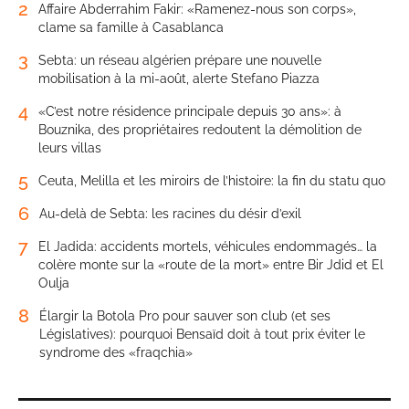
2
Affaire Abderrahim Fakir: «Ramenez-nous son corps»,
clame sa famille à Casablanca
3
Sebta: un réseau algérien prépare une nouvelle
mobilisation à la mi-août, alerte Stefano Piazza
4
«C’est notre résidence principale depuis 30 ans»: à
Bouznika, des propriétaires redoutent la démolition de
leurs villas
5
Ceuta, Melilla et les miroirs de l’histoire: la fin du statu quo
6
Au-delà de Sebta: les racines du désir d’exil
7
El Jadida: accidents mortels, véhicules endommagés… la
colère monte sur la «route de la mort» entre Bir Jdid et El
Oulja
8
Élargir la Botola Pro pour sauver son club (et ses
Législatives): pourquoi Bensaïd doit à tout prix éviter le
syndrome des «fraqchia»