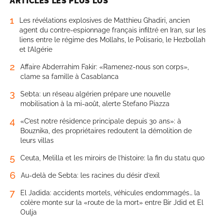
ARTICLES LES PLUS LUS
1
Les révélations explosives de Matthieu Ghadiri, ancien
agent du contre-espionnage français infiltré en Iran, sur les
liens entre le régime des Mollahs, le Polisario, le Hezbollah
et l’Algérie
2
Affaire Abderrahim Fakir: «Ramenez-nous son corps»,
clame sa famille à Casablanca
3
Sebta: un réseau algérien prépare une nouvelle
mobilisation à la mi-août, alerte Stefano Piazza
4
«C’est notre résidence principale depuis 30 ans»: à
Bouznika, des propriétaires redoutent la démolition de
leurs villas
5
Ceuta, Melilla et les miroirs de l’histoire: la fin du statu quo
6
Au-delà de Sebta: les racines du désir d’exil
7
El Jadida: accidents mortels, véhicules endommagés… la
colère monte sur la «route de la mort» entre Bir Jdid et El
Oulja