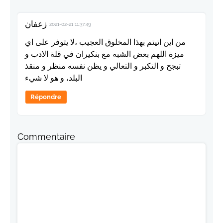
زعفان
2021-02-21 11:37:49
من اين اتيتم بهذا المخلوق العجيب ،لا يتوفر على اي
ميزة اللهم بعض الشبه مع بنكيران في قلة الادب و
تبجح و التكبر و التعالي و يظن نفسه منظر و منقذ
البلد، و هو لا شيء
Répondre
Commentaire