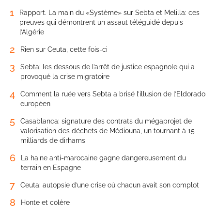
1
Rapport. La main du «Système» sur Sebta et Melilla: ces
preuves qui démontrent un assaut téléguidé depuis
l’Algérie
2
Rien sur Ceuta, cette fois-ci
3
Sebta: les dessous de l’arrêt de justice espagnole qui a
provoqué la crise migratoire
4
Comment la ruée vers Sebta a brisé l’illusion de l’Eldorado
européen
5
Casablanca: signature des contrats du mégaprojet de
valorisation des déchets de Médiouna, un tournant à 15
milliards de dirhams
6
La haine anti-marocaine gagne dangereusement du
terrain en Espagne
7
Ceuta: autopsie d’une crise où chacun avait son complot
8
Honte et colère