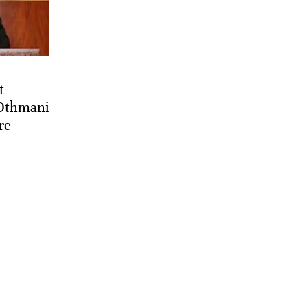
t
 Othmani
re