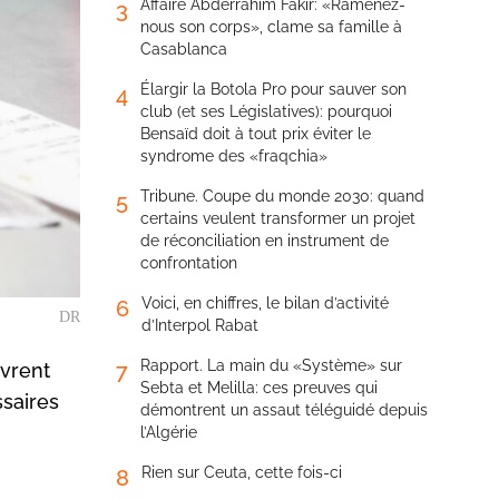
Affaire Abderrahim Fakir: «Ramenez-
3
nous son corps», clame sa famille à
Casablanca
Élargir la Botola Pro pour sauver son
4
club (et ses Législatives): pourquoi
Bensaïd doit à tout prix éviter le
syndrome des «fraqchia»
Tribune. Coupe du monde 2030: quand
5
certains veulent transformer un projet
de réconciliation en instrument de
confrontation
Voici, en chiffres, le bilan d’activité
6
DR
d’Interpol Rabat
Rapport. La main du «Système» sur
7
vrent
Sebta et Melilla: ces preuves qui
ssaires
démontrent un assaut téléguidé depuis
l’Algérie
Rien sur Ceuta, cette fois-ci
8