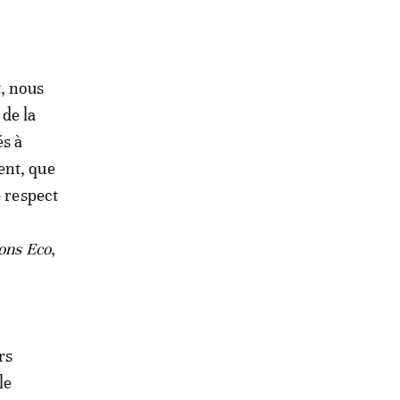
t, nous
 de la
és à
ent, que
e respect
ions Eco
,
rs
le