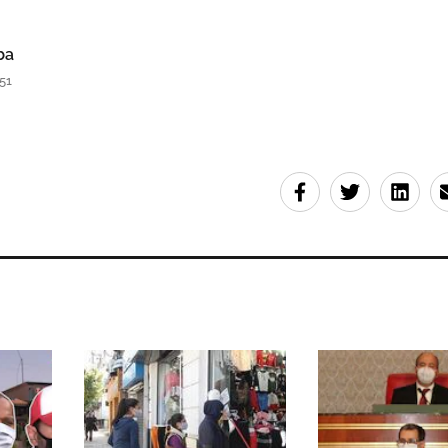
ba
51