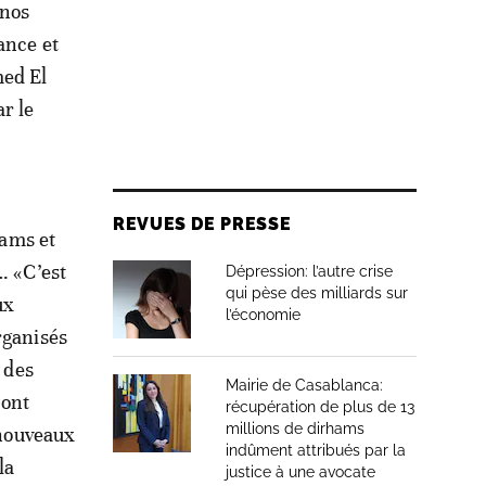
 nos
ance et
med El
r le
REVUES DE PRESSE
hams et
… «C’est
Dépression: l’autre crise
qui pèse des milliards sur
ux
l’économie
rganisés
 des
Mairie de Casablanca:
 ont
récupération de plus de 13
millions de dirhams
 nouveaux
indûment attribués par la
la
justice à une avocate