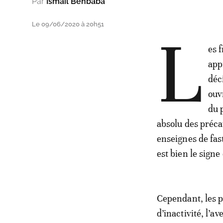
Par
Ismail Benbaba
Le 09/06/2020 à 20h51
L
es 
ap
déc
ouv
du 
absolu des préca
enseignes de fas
est bien le signe
Cependant, les p
d’inactivité, l’av