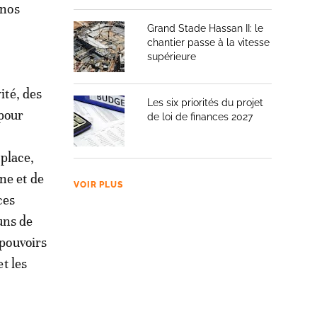
 nos
Grand Stade Hassan II: le
chantier passe à la vitesse
supérieure
ité, des
Les six priorités du projet
 pour
de loi de finances 2027
place,
ne et de
VOIR PLUS
ces
uns de
 pouvoirs
et les