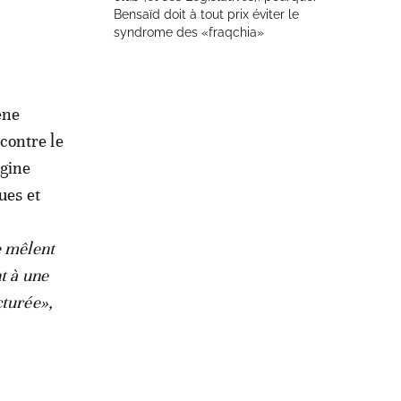
Bensaïd doit à tout prix éviter le
syndrome des «fraqchia»
ène
 contre le
igine
ues et
e mêlent
t à une
cturée»,