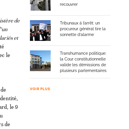
recouvrer
istère de
Tribunaux à l’arrêt: un
d’un
procureur général tire la
sonnette d’alarme
lariés et
té
Transhumance politique:
ec le
la Cour constitutionnelle
valide les démissions de
plusieurs parlementaires
 de
VOIR PLUS
identité,
rd, le 9
du
rs de