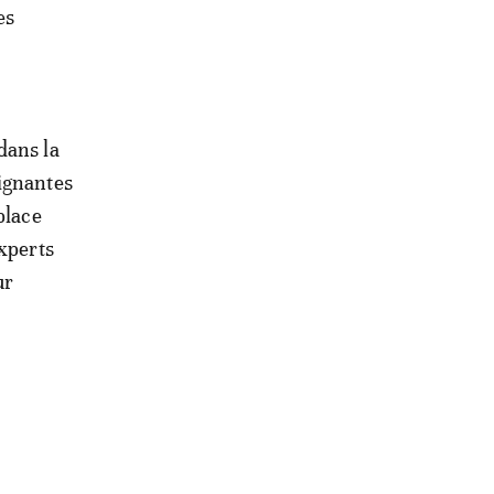
es
dans la
aignantes
place
experts
ur