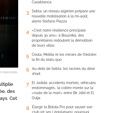
Casablanca
Sebta: un réseau algérien prépare une
3
nouvelle mobilisation à la mi-août,
alerte Stefano Piazza
«C’est notre résidence principale
4
depuis 30 ans»: à Bouznika, des
propriétaires redoutent la démolition
de leurs villas
Ceuta, Melilla et les miroirs de l’histoire:
5
la fin du statu quo
Au-delà de Sebta: les racines du désir
6
es marocains.
d’exil
El Jadida: accidents mortels, véhicules
7
ltiplie
endommagés… la colère monte sur la
ée, des
«route de la mort» entre Bir Jdid et El
ays. Cet
Oulja
Élargir la Botola Pro pour sauver son
8
club (et ses Législatives): pourquoi