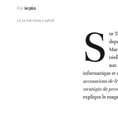
Par
le360
Le 21/08/2025 à 19h18
S
ur T
depu
Maro
réel
aux 
informatique et 
accusations de f
stratégie de pre
explique le mag