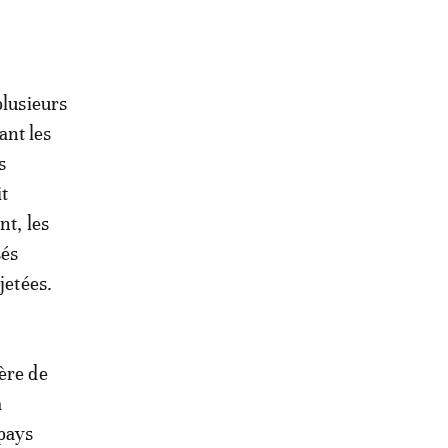
plusieurs
ant les
s
t
t, les
sés
jetées.
ère de
a
 pays