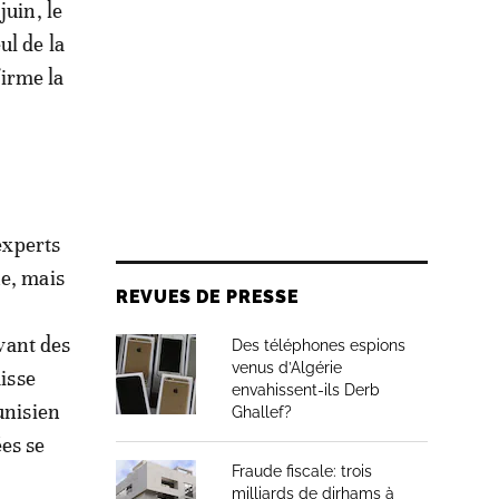
juin, le
ul de la
irme la
experts
ne, mais
REVUES DE PRESSE
ivant des
Des téléphones espions
venus d’Algérie
aisse
envahissent-ils Derb
unisien
Ghallef?
ées se
Fraude fiscale: trois
milliards de dirhams à