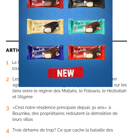
ARTICLES LES PLUS LUS
1
La Colombie change de position et reconnaît la
souveraineté du Maroc sur son Sahara
2
Les révélations explosives de Matthieu Ghadiri, ancien
agent du contre-espionnage français infiltré en Iran, sur les
liens entre le régime des Mollahs, le Polisario, le Hezbollah
et l’Algérie
3
«C’est notre résidence principale depuis 30 ans»: à
Bouznika, des propriétaires redoutent la démolition de
leurs villas
4
Trois dirhams de trop? Ce que cache la bataille des