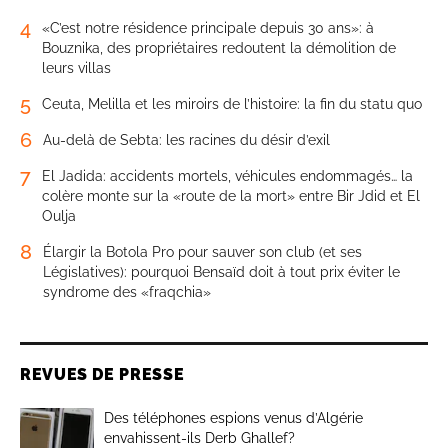
4
«C’est notre résidence principale depuis 30 ans»: à
Bouznika, des propriétaires redoutent la démolition de
leurs villas
5
Ceuta, Melilla et les miroirs de l’histoire: la fin du statu quo
6
Au-delà de Sebta: les racines du désir d’exil
7
El Jadida: accidents mortels, véhicules endommagés… la
colère monte sur la «route de la mort» entre Bir Jdid et El
Oulja
8
Élargir la Botola Pro pour sauver son club (et ses
Législatives): pourquoi Bensaïd doit à tout prix éviter le
syndrome des «fraqchia»
REVUES DE PRESSE
Des téléphones espions venus d’Algérie
envahissent-ils Derb Ghallef?