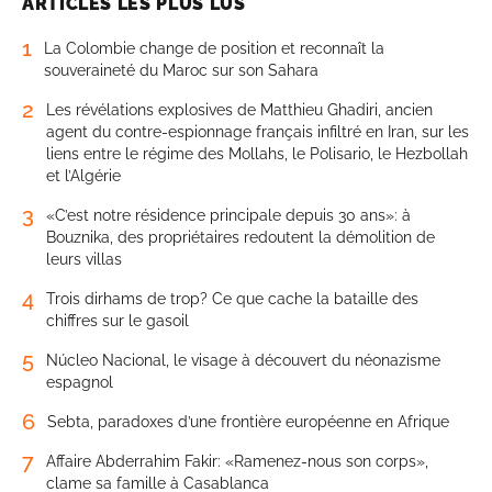
ARTICLES LES PLUS LUS
1
La Colombie change de position et reconnaît la
souveraineté du Maroc sur son Sahara
2
Les révélations explosives de Matthieu Ghadiri, ancien
agent du contre-espionnage français infiltré en Iran, sur les
liens entre le régime des Mollahs, le Polisario, le Hezbollah
et l’Algérie
3
«C’est notre résidence principale depuis 30 ans»: à
Bouznika, des propriétaires redoutent la démolition de
leurs villas
4
Trois dirhams de trop? Ce que cache la bataille des
chiffres sur le gasoil
5
Núcleo Nacional, le visage à découvert du néonazisme
espagnol
6
Sebta, paradoxes d’une frontière européenne en Afrique
7
Affaire Abderrahim Fakir: «Ramenez-nous son corps»,
clame sa famille à Casablanca