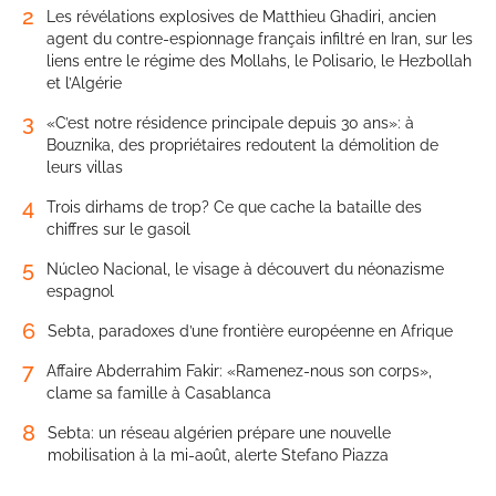
2
Les révélations explosives de Matthieu Ghadiri, ancien
agent du contre-espionnage français infiltré en Iran, sur les
liens entre le régime des Mollahs, le Polisario, le Hezbollah
et l’Algérie
3
«C’est notre résidence principale depuis 30 ans»: à
Bouznika, des propriétaires redoutent la démolition de
leurs villas
4
Trois dirhams de trop? Ce que cache la bataille des
chiffres sur le gasoil
5
Núcleo Nacional, le visage à découvert du néonazisme
espagnol
6
Sebta, paradoxes d’une frontière européenne en Afrique
7
Affaire Abderrahim Fakir: «Ramenez-nous son corps»,
clame sa famille à Casablanca
8
Sebta: un réseau algérien prépare une nouvelle
mobilisation à la mi-août, alerte Stefano Piazza