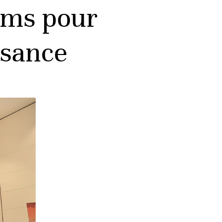
hams pour
ssance