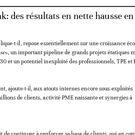
k: des résultats en nette hausse e
plique-t-il, repose essentiellement sur une croissance é
use
», un important pipeline de grands projets étatiques m
30 et un potentiel inexploité des professionnels, TPE et
ent, ajoute-t-il, aux atouts internes encore sous-exploités
illions de clients, activité PME naissante et synergies à
t de continuer à renforcer sa base de clients, qui en co