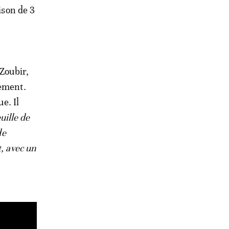
ison de 3
 Zoubir,
pement.
e. Il
uille de
de
, avec un