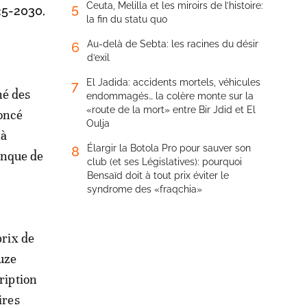
Ceuta, Melilla et les miroirs de l’histoire:
5
25-2030,
la fin du statu quo
Au-delà de Sebta: les racines du désir
6
d’exil
El Jadida: accidents mortels, véhicules
7
hé des
endommagés… la colère monte sur la
«route de la mort» entre Bir Jdid et El
oncé
Oulja
 à
Élargir la Botola Pro pour sauver son
8
anque de
club (et ses Législatives): pourquoi
Bensaïd doit à tout prix éviter le
syndrome des «fraqchia»
prix de
uze
ription
ires