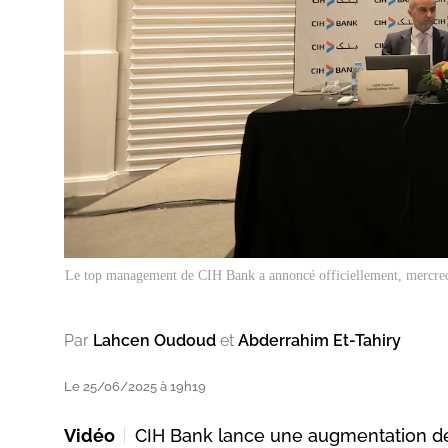
Le top management de CIH Bank a annoncé officiellement, mercredi,
Par
Lahcen Oudoud
et
Abderrahim Et-Tahiry
Le 25/06/2025 à 19h19
Vidéo
CIH Bank lance une augmentation de c