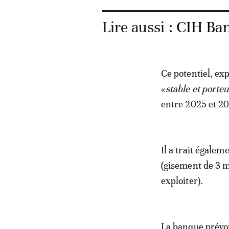
Lire aussi :
CIH Ban
Ce potentiel, ex
«
stable et porte
entre 2025 et 20
Il a trait égalem
(gisement de 3 m
exploiter).
La banque prévoi