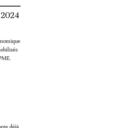
n 2024
conomique
obilisés
 PME.
mpte déjà