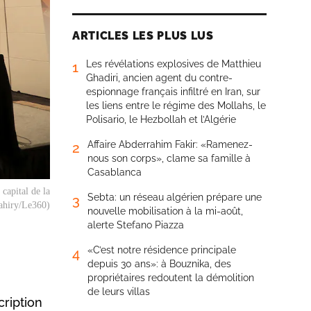
ARTICLES LES PLUS LUS
Les révélations explosives de Matthieu
1
Ghadiri, ancien agent du contre-
espionnage français infiltré en Iran, sur
les liens entre le régime des Mollahs, le
Polisario, le Hezbollah et l’Algérie
Affaire Abderrahim Fakir: «Ramenez-
2
nous son corps», clame sa famille à
Casablanca
capital de la
Sebta: un réseau algérien prépare une
3
Tahiry/Le360)
nouvelle mobilisation à la mi-août,
alerte Stefano Piazza
«C’est notre résidence principale
4
depuis 30 ans»: à Bouznika, des
propriétaires redoutent la démolition
de leurs villas
cription