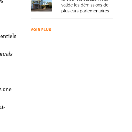
es
valide les démissions de
plusieurs parlementaires
VOIR PLUS
entiels
ntuels
s une
n
nt-