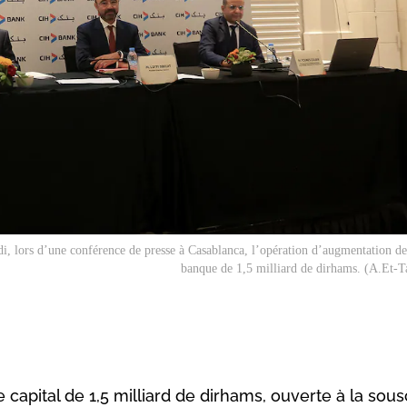
 lors d’une conférence de presse à Casablanca, l’opération d’augmentation de 
banque de 1,5 milliard de dirhams. (A.Et-
apital de 1,5 milliard de dirhams, ouverte à la sous