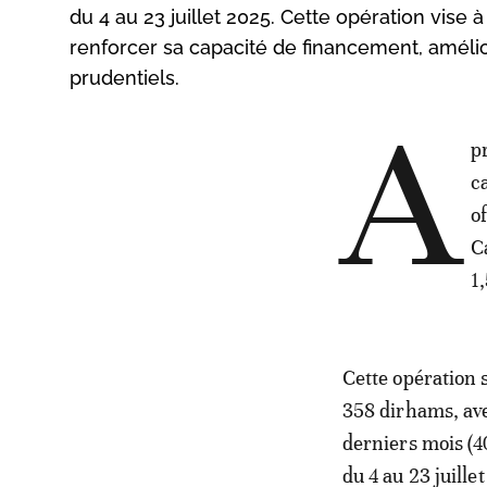
du 4 au 23 juillet 2025. Cette opération vise 
renforcer sa capacité de financement, amélio
prudentiels.
A
p
c
o
C
1
Cette opération s
358 dirhams, av
derniers mois (4
du 4 au 23 juille