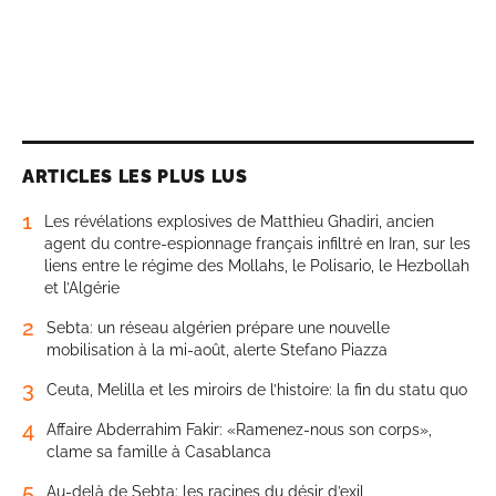
ARTICLES LES PLUS LUS
1
Les révélations explosives de Matthieu Ghadiri, ancien
agent du contre-espionnage français infiltré en Iran, sur les
liens entre le régime des Mollahs, le Polisario, le Hezbollah
et l’Algérie
2
Sebta: un réseau algérien prépare une nouvelle
mobilisation à la mi-août, alerte Stefano Piazza
3
Ceuta, Melilla et les miroirs de l’histoire: la fin du statu quo
4
Affaire Abderrahim Fakir: «Ramenez-nous son corps»,
clame sa famille à Casablanca
5
Au-delà de Sebta: les racines du désir d’exil