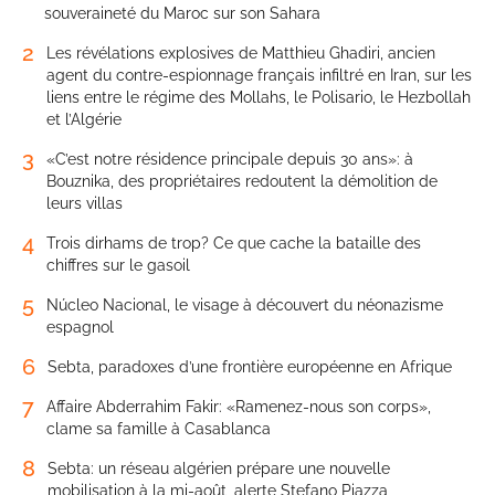
souveraineté du Maroc sur son Sahara
2
Les révélations explosives de Matthieu Ghadiri, ancien
agent du contre-espionnage français infiltré en Iran, sur les
liens entre le régime des Mollahs, le Polisario, le Hezbollah
et l’Algérie
3
«C’est notre résidence principale depuis 30 ans»: à
Bouznika, des propriétaires redoutent la démolition de
leurs villas
4
Trois dirhams de trop? Ce que cache la bataille des
chiffres sur le gasoil
5
Núcleo Nacional, le visage à découvert du néonazisme
espagnol
6
Sebta, paradoxes d’une frontière européenne en Afrique
7
Affaire Abderrahim Fakir: «Ramenez-nous son corps»,
clame sa famille à Casablanca
8
Sebta: un réseau algérien prépare une nouvelle
mobilisation à la mi-août, alerte Stefano Piazza