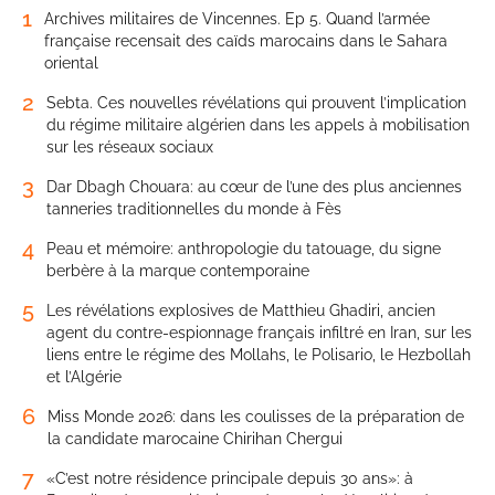
1
Archives militaires de Vincennes. Ep 5. Quand l’armée
française recensait des caïds marocains dans le Sahara
oriental
2
Sebta. Ces nouvelles révélations qui prouvent l’implication
du régime militaire algérien dans les appels à mobilisation
sur les réseaux sociaux
3
Dar Dbagh Chouara: au cœur de l’une des plus anciennes
tanneries traditionnelles du monde à Fès
4
Peau et mémoire: anthropologie du tatouage, du signe
berbère à la marque contemporaine
5
Les révélations explosives de Matthieu Ghadiri, ancien
agent du contre-espionnage français infiltré en Iran, sur les
liens entre le régime des Mollahs, le Polisario, le Hezbollah
et l’Algérie
6
Miss Monde 2026: dans les coulisses de la préparation de
la candidate marocaine Chirihan Chergui
7
«C’est notre résidence principale depuis 30 ans»: à