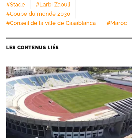
#
Stade
#
Larbi Zaouli
#
Coupe du monde 2030
#
Conseil de la ville de Casablanca
#
Maroc
LES CONTENUS LIÉS