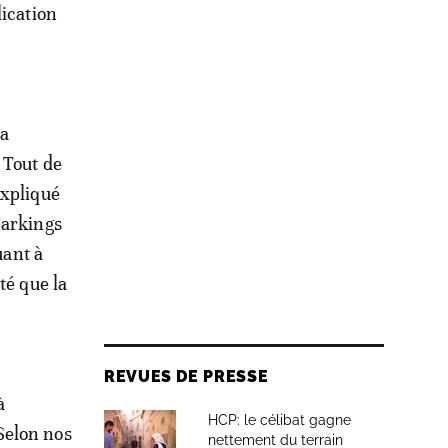
lication
sa
 Tout de
expliqué
parkings
uant à
té que la
REVUES DE PRESSE
à
HCP: le célibat gagne
Selon nos
nettement du terrain