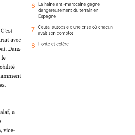
La haine anti-marocaine gagne
6
dangereusement du terrain en
Espagne
Ceuta: autopsie d’une crise où chacun
7
 C’est
avait son complot
riat avec
Honte et colère
8
bat. Dans
 le
obilité
notamment
es.
alaf, a
e
 vice-