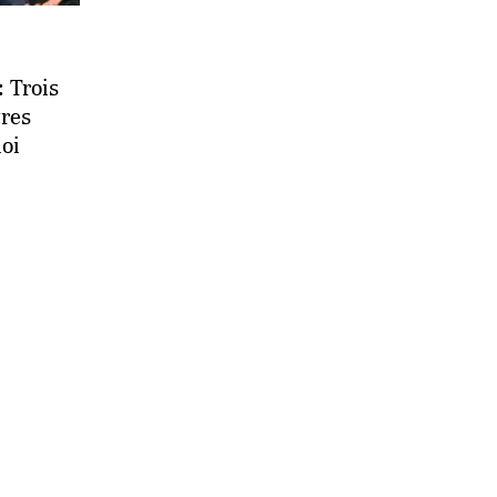
: Trois
tres
loi