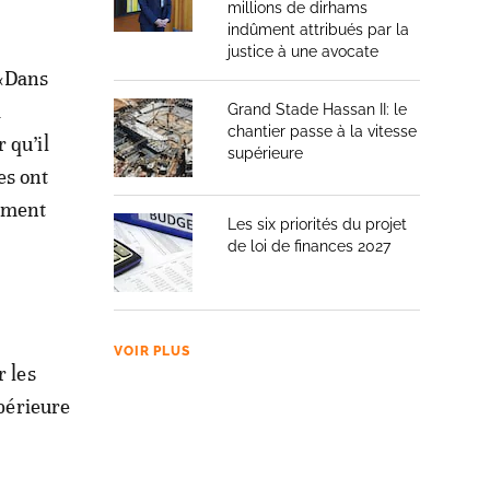
millions de dirhams
indûment attribués par la
justice à une avocate
 «Dans
d
Grand Stade Hassan II: le
chantier passe à la vitesse
 qu’il
supérieure
es ont
gement
Les six priorités du projet
de loi de finances 2027
VOIR PLUS
r les
upérieure