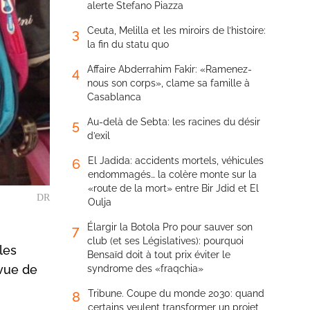
alerte Stefano Piazza
Ceuta, Melilla et les miroirs de l’histoire:
3
la fin du statu quo
Affaire Abderrahim Fakir: «Ramenez-
4
nous son corps», clame sa famille à
Casablanca
Au-delà de Sebta: les racines du désir
5
d’exil
El Jadida: accidents mortels, véhicules
6
endommagés… la colère monte sur la
«route de la mort» entre Bir Jdid et El
DR
Oulja
Élargir la Botola Pro pour sauver son
7
club (et ses Législatives): pourquoi
les
Bensaïd doit à tout prix éviter le
evue de
syndrome des «fraqchia»
Tribune. Coupe du monde 2030: quand
8
certains veulent transformer un projet