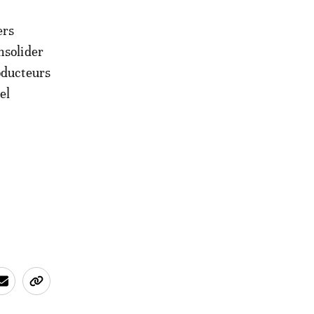
ers
nsolider
oducteurs
el