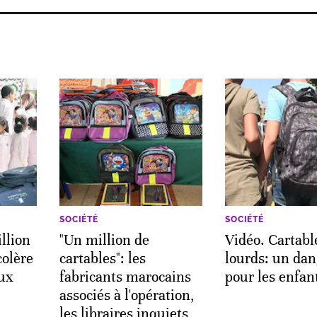
SOCIÉTÉ
SOCIÉTÉ
llion
"Un million de
Vidéo. Cartabl
colère
cartables": les
lourds: un dan
aux
fabricants marocains
pour les enfan
associés à l'opération,
les libraires inquiets