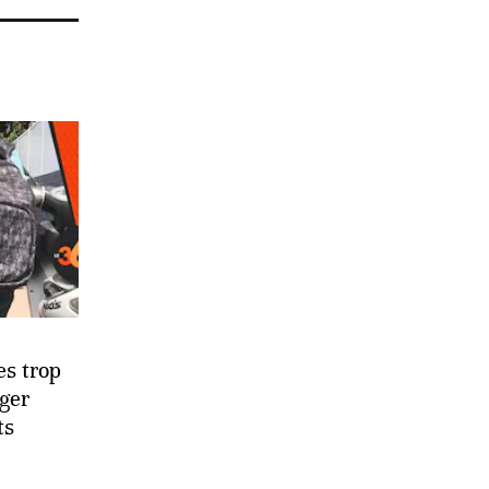
es trop
ger
ts