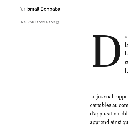
Par
Ismail Benbaba
Le 18/08/2022 à 20h43
D
a
l
b
s
l
Le journal rappe
cartables au co
d’application obl
apprend ainsi qu