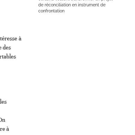
de réconciliation en instrument de
confrontation
ntéresse à
e des
rtables
les
 On
re à