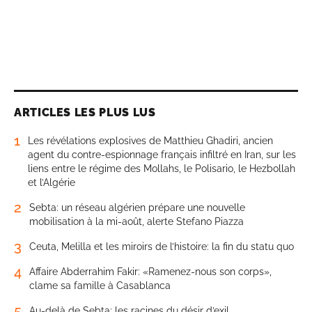
ARTICLES LES PLUS LUS
1
Les révélations explosives de Matthieu Ghadiri, ancien
agent du contre-espionnage français infiltré en Iran, sur les
liens entre le régime des Mollahs, le Polisario, le Hezbollah
et l’Algérie
2
Sebta: un réseau algérien prépare une nouvelle
mobilisation à la mi-août, alerte Stefano Piazza
3
Ceuta, Melilla et les miroirs de l’histoire: la fin du statu quo
4
Affaire Abderrahim Fakir: «Ramenez-nous son corps»,
clame sa famille à Casablanca
5
Au-delà de Sebta: les racines du désir d’exil