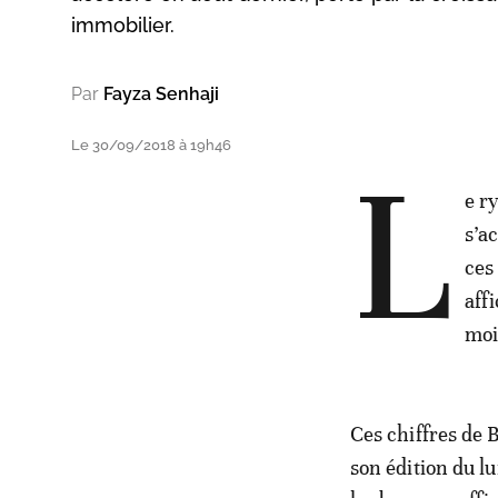
immobilier.
Par
Fayza Senhaji
Le 30/09/2018 à 19h46
L
e r
s’a
ces
aff
moi
Ces chiffres de
son édition du l