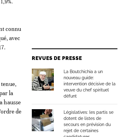
 1,9%.
ont connu
qué, avec
17.
REVUES DE PRESSE
La Boutchichia a un
nouveau guide:
 tenue,
intervention décisive de la
veuve du chef spirituel
par la
défunt
La hausse
l’ordre de
Législatives: les partis se
dotent de listes de
secours en prévision du
rejet de certaines
candidatures