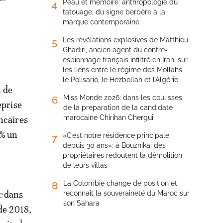
Peau et mémoire: anthropologie du
4
tatouage, du signe berbère à la
marque contemporaine
Les révélations explosives de Matthieu
5
Ghadiri, ancien agent du contre-
espionnage français infiltré en Iran, sur
les liens entre le régime des Mollahs,
le Polisario, le Hezbollah et l’Algérie
n de
Miss Monde 2026: dans les coulisses
6
eprise
de la préparation de la candidate
marocaine Chirihan Chergui
ancaires
1% un
«C’est notre résidence principale
7
depuis 30 ans»: à Bouznika, des
propriétaires redoutent la démolition
de leurs villas
La Colombie change de position et
8
c
dans
reconnaît la souveraineté du Maroc sur
son Sahara
de 2018,