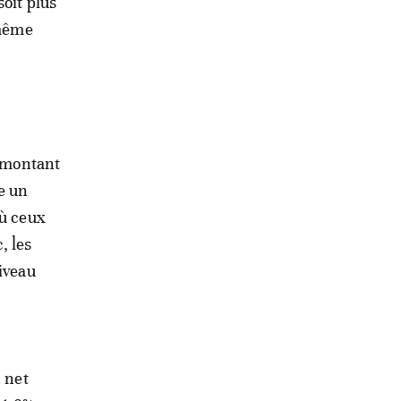
oit plus
 même
n montant
e un
où ceux
, les
iveau
n net