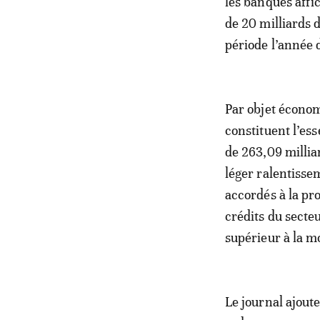
les banques affi
de 20 milliards 
période l’année 
Par objet économ
constituent l’es
de 263,09 millia
léger ralentisse
accordés à la pr
crédits du secte
supérieur à la m
Le journal ajout