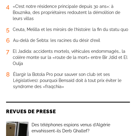
4
«C’est notre résidence principale depuis 30 ans»: à
Bouznika, des propriétaires redoutent la démolition de
leurs villas
5
Ceuta, Melilla et les miroirs de l’histoire: la fin du statu quo
6
Au-delà de Sebta: les racines du désir d’exil
7
El Jadida: accidents mortels, véhicules endommagés… la
colère monte sur la «route de la mort» entre Bir Jdid et El
Oulja
8
Élargir la Botola Pro pour sauver son club (et ses
Législatives): pourquoi Bensaïd doit à tout prix éviter le
syndrome des «fraqchia»
REVUES DE PRESSE
Des téléphones espions venus d’Algérie
envahissent-ils Derb Ghallef?