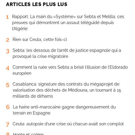
ARTICLES LES PLUS LUS
1
Rapport. La main du «Système» sur Sebta et Melilla: ces
preuves qui démontrent un assaut téléguidé depuis
l’Algérie
2
Rien sur Ceuta, cette fois-ci
3
Sebta: les dessous de l’arrêt de justice espagnole qui a
provoqué la crise migratoire
4
Comment la ruée vers Sebta a brisé l’illusion de l’Eldorado
européen
5
Casablanca: signature des contrats du mégaprojet de
valorisation des déchets de Médiouna, un tournant à 15
milliards de dirhams
6
La haine anti-marocaine gagne dangereusement du
terrain en Espagne
7
Ceuta: autopsie d’une crise où chacun avait son complot
8
Honte et colère