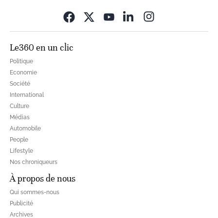
Opens in new wi
Le360 en un clic
Politique
Economie
Société
International
Culture
Médias
Automobile
People
Lifestyle
Nos chroniqueurs
À propos de nous
Qui sommes-nous
Publicité
Archives