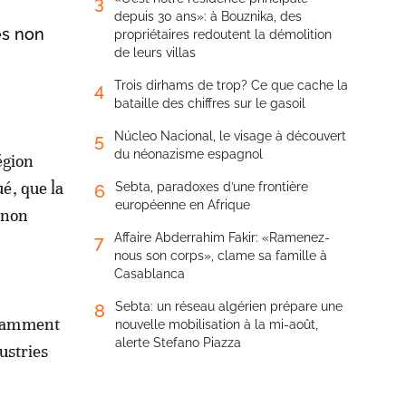
3
depuis 30 ans»: à Bouznika, des
és non
propriétaires redoutent la démolition
de leurs villas
Trois dirhams de trop? Ce que cache la
4
bataille des chiffres sur le gasoil
Núcleo Nacional, le visage à découvert
5
du néonazisme espagnol
égion
é, que la
Sebta, paradoxes d’une frontière
6
européenne en Afrique
s non
Affaire Abderrahim Fakir: «Ramenez-
7
nous son corps», clame sa famille à
Casablanca
Sebta: un réseau algérien prépare une
8
notamment
nouvelle mobilisation à la mi-août,
alerte Stefano Piazza
dustries