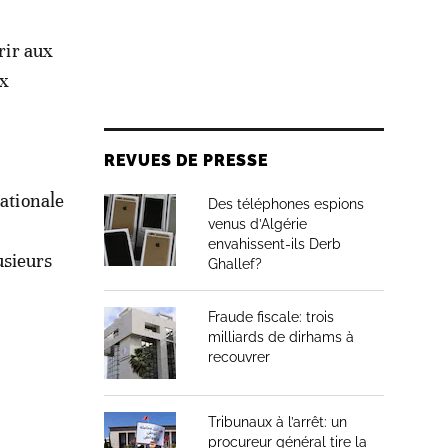
s
rir aux
ix
REVUES DE PRESSE
nationale
Des téléphones espions
venus d’Algérie
envahissent-ils Derb
lusieurs
Ghallef?
Fraude fiscale: trois
milliards de dirhams à
recouvrer
Tribunaux à l’arrêt: un
procureur général tire la