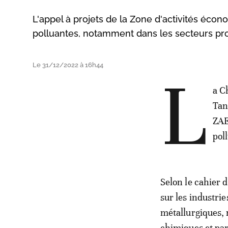
L'appel à projets de la Zone d'activités écon
polluantes, notamment dans les secteurs pro
Le 31/12/2022 à 16h44
L
a C
Tan
ZAE
pol
Selon le cahier 
sur les industrie
métallurgiques, 
chimiques et para