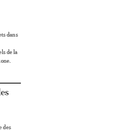
ets dans
ls de la
zone.
des
e des