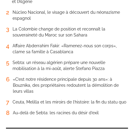
et l’Algérie
2
Núcleo Nacional, le visage à découvert du néonazisme
espagnol
3
La Colombie change de position et reconnaît la
souveraineté du Maroc sur son Sahara
4
Affaire Abderrahim Fakir: «Ramenez-nous son corps»,
clame sa famille à Casablanca
5
Sebta: un réseau algérien prépare une nouvelle
mobilisation à la mi-août, alerte Stefano Piazza
6
«C’est notre résidence principale depuis 30 ans»: à
Bouznika, des propriétaires redoutent la démolition de
leurs villas
7
Ceuta, Melilla et les miroirs de l’histoire: la fin du statu quo
8
Au-delà de Sebta: les racines du désir d’exil