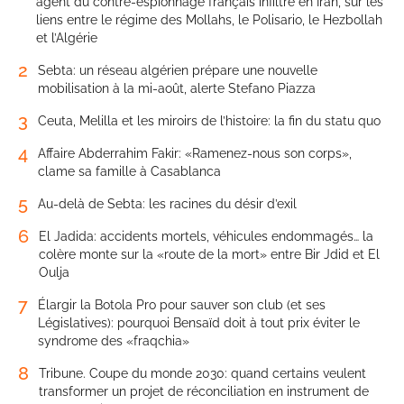
agent du contre-espionnage français infiltré en Iran, sur les
liens entre le régime des Mollahs, le Polisario, le Hezbollah
et l’Algérie
2
Sebta: un réseau algérien prépare une nouvelle
mobilisation à la mi-août, alerte Stefano Piazza
3
Ceuta, Melilla et les miroirs de l’histoire: la fin du statu quo
4
Affaire Abderrahim Fakir: «Ramenez-nous son corps»,
clame sa famille à Casablanca
5
Au-delà de Sebta: les racines du désir d’exil
6
El Jadida: accidents mortels, véhicules endommagés… la
colère monte sur la «route de la mort» entre Bir Jdid et El
Oulja
7
Élargir la Botola Pro pour sauver son club (et ses
Législatives): pourquoi Bensaïd doit à tout prix éviter le
syndrome des «fraqchia»
8
Tribune. Coupe du monde 2030: quand certains veulent
transformer un projet de réconciliation en instrument de