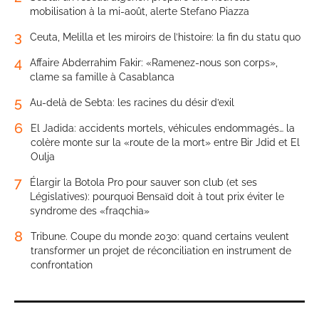
mobilisation à la mi-août, alerte Stefano Piazza
3
Ceuta, Melilla et les miroirs de l’histoire: la fin du statu quo
4
Affaire Abderrahim Fakir: «Ramenez-nous son corps»,
clame sa famille à Casablanca
5
Au-delà de Sebta: les racines du désir d’exil
6
El Jadida: accidents mortels, véhicules endommagés… la
colère monte sur la «route de la mort» entre Bir Jdid et El
Oulja
7
Élargir la Botola Pro pour sauver son club (et ses
Législatives): pourquoi Bensaïd doit à tout prix éviter le
syndrome des «fraqchia»
8
Tribune. Coupe du monde 2030: quand certains veulent
transformer un projet de réconciliation en instrument de
confrontation