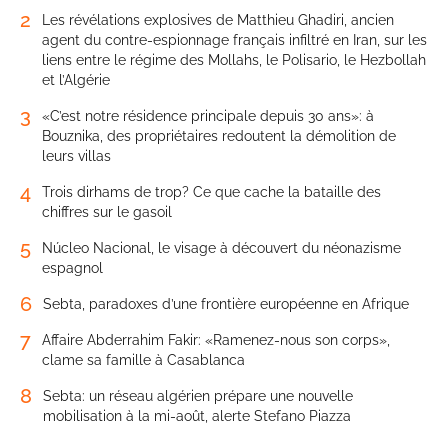
2
Les révélations explosives de Matthieu Ghadiri, ancien
agent du contre-espionnage français infiltré en Iran, sur les
liens entre le régime des Mollahs, le Polisario, le Hezbollah
et l’Algérie
3
«C’est notre résidence principale depuis 30 ans»: à
Bouznika, des propriétaires redoutent la démolition de
leurs villas
4
Trois dirhams de trop? Ce que cache la bataille des
chiffres sur le gasoil
5
Núcleo Nacional, le visage à découvert du néonazisme
espagnol
6
Sebta, paradoxes d’une frontière européenne en Afrique
7
Affaire Abderrahim Fakir: «Ramenez-nous son corps»,
clame sa famille à Casablanca
8
Sebta: un réseau algérien prépare une nouvelle
mobilisation à la mi-août, alerte Stefano Piazza