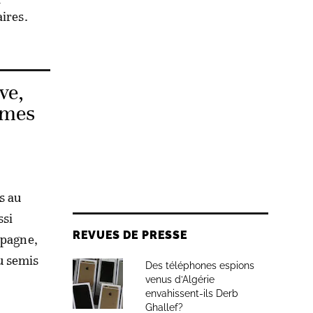
ires.
ve,
rmes
s au
ssi
REVUES DE PRESSE
mpagne,
u semis
Des téléphones espions
venus d’Algérie
envahissent-ils Derb
Ghallef?