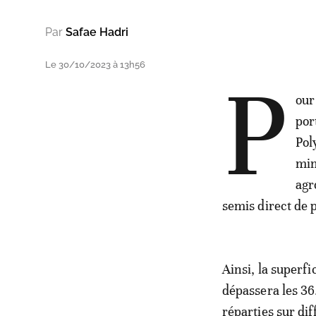
Par
Safae Hadri
Le 30/10/2023 à 13h56
P
our
por
Pol
min
agr
semis direct de 
Ainsi, la superf
dépassera les 36
réparties sur dif