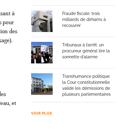
isant à
Fraude fiscale: trois
milliards de dirhams à
s pour
recouvrer
tion des
kage).
Tribunaux à l’arrêt: un
procureur général tire la
sonnette d’alarme
Transhumance politique:
la Cour constitutionnelle
valide les démissions de
des
plusieurs parlementaires
’eau, et
VOIR PLUS