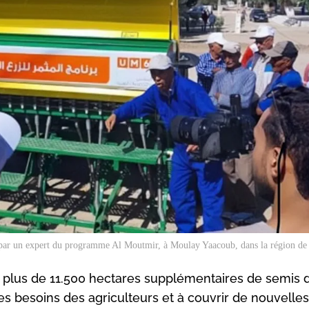
sée par un expert du programme Al Moutmir, à Moulay Yaacoub, dans la région d
plus de 11.500 hectares supplémentaires de semis d
 les besoins des agriculteurs et à couvrir de nouvelle