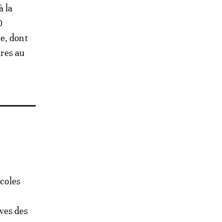
à la
0
e, dont
ares au
icoles
ives des