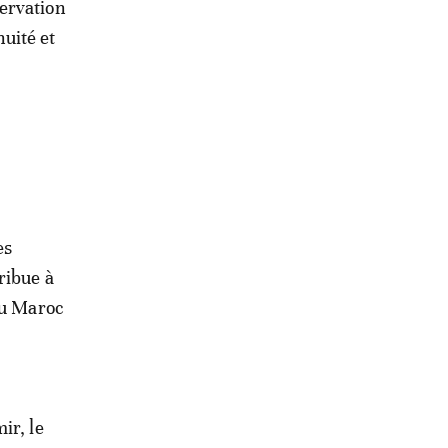
ervation
nuité et
es
ribue à
au Maroc
ir, le