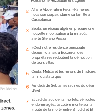
Polisario, le Hezbollah et l’Algérie
Affaire Abderrahim Fakir: «Ramenez-
2
nous son corps», clame sa famille à
Casablanca
Sebta: un réseau algérien prépare une
3
nouvelle mobilisation à la mi-août,
alerte Stefano Piazza
«C’est notre résidence principale
4
depuis 30 ans»: à Bouznika, des
propriétaires redoutent la démolition
de leurs villas
Ceuta, Melilla et les miroirs de l’histoire:
5
la fin du statu quo
Au-delà de Sebta: les racines du désir
6
e Fès-Meknès.
d’exil
El Jadida: accidents mortels, véhicules
7
irect.
endommagés… la colère monte sur la
s zones.
«route de la mort» entre Bir Jdid et El