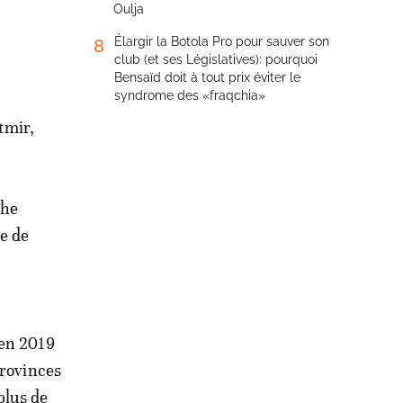
Oulja
Élargir la Botola Pro pour sauver son
8
club (et ses Législatives): pourquoi
Bensaïd doit à tout prix éviter le
syndrome des «fraqchia»
tmir,
che
e de
 en 2019
provinces
plus de