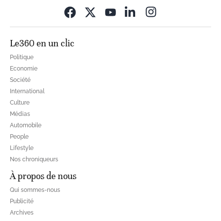
Opens in new wi
Le360 en un clic
Politique
Economie
Société
International
Culture
Médias
Automobile
People
Lifestyle
Nos chroniqueurs
À propos de nous
Qui sommes-nous
Publicité
Archives