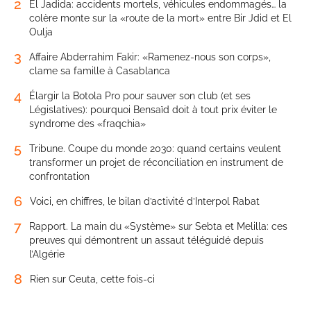
2
El Jadida: accidents mortels, véhicules endommagés… la
colère monte sur la «route de la mort» entre Bir Jdid et El
Oulja
3
Affaire Abderrahim Fakir: «Ramenez-nous son corps»,
clame sa famille à Casablanca
4
Élargir la Botola Pro pour sauver son club (et ses
Législatives): pourquoi Bensaïd doit à tout prix éviter le
syndrome des «fraqchia»
5
Tribune. Coupe du monde 2030: quand certains veulent
transformer un projet de réconciliation en instrument de
confrontation
6
Voici, en chiffres, le bilan d’activité d’Interpol Rabat
7
Rapport. La main du «Système» sur Sebta et Melilla: ces
preuves qui démontrent un assaut téléguidé depuis
l’Algérie
8
Rien sur Ceuta, cette fois-ci